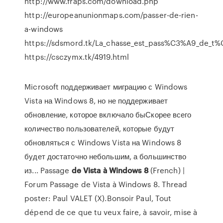
http://www.fraps.com/download.php
http://europeanunionmaps.com/passer-de-rien-
a-windows
https://sdsmord.tk/La_chasse_est_pass%C3%A9_de_t%
https://csczymx.tk/4919.html
Microsoft поддерживает миграцию с Windows
Vista на Windows 8, но не поддерживает
обновление, которое включало быСкорее всего
количество пользователей, которые будут
обновляться с Windows Vista на Windows 8
будет достаточно небольшим, а большинство
из... Passage
de
Vista
à
Windows
8
(French) |
Forum Passage de Vista à Windows 8. Thread
poster: Paul VALET (X).Bonsoir Paul, Tout
dépend de ce que tu veux faire, à savoir, mise à