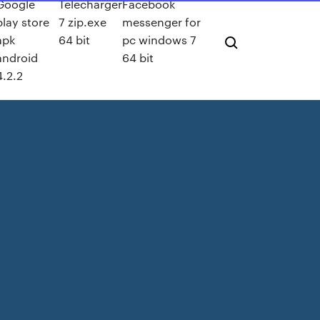
Google
Télécharger
Facebook
play store
7 zip.exe
messenger for
apk
64 bit
pc windows 7
android
64 bit
4.2.2